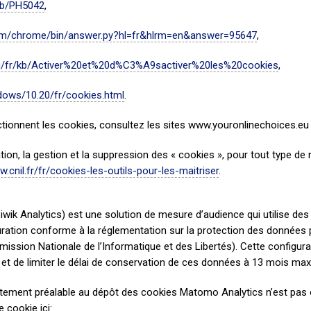
/kb/PH5042
,
com/chrome/bin/answer.py?hl=fr&hlrm=en&answer=95647
,
.org/fr/kb/Activer%20et%20d%C3%A9sactiver%20les%20cookies
,
dows/10.20/fr/cookies.html
.
ctionnent les cookies, consultez les sites www.youronlinechoices.eu
sation, la gestion et la suppression des « cookies », pour tout type de
w.cnil.fr/fr/cookies-les-outils-pour-les-maitriser
.
k Analytics) est une solution de mesure d’audience qui utilise des c
ation conforme à la réglementation sur la protection des données 
ssion Nationale de l’Informatique et des Libertés). Cette configu
et de limiter le délai de conservation de ces données à 13 mois ma
ntement préalable au dépôt des cookies Matomo Analytics n’est pas 
 cookie ici: