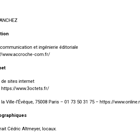
r SANCHEZ
tion
ommunication et ingénierie éditoriale
s://www.accroche-com.fr/
net
de sites internet
– https://www.3octets.fr/
la Ville-l’Évêque, 75008 Paris – 01 73 50 31 75 – https://www.online.
nographiques
ait Cédric Altmeyer, locaux.